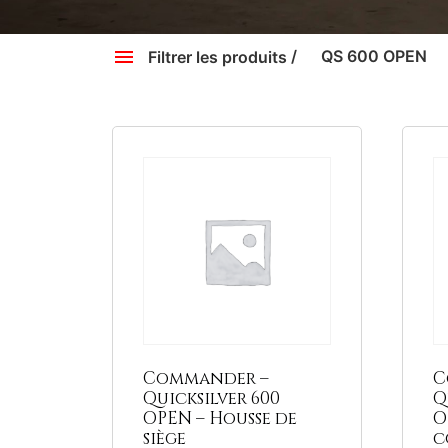
QS 600 OPEN
Filtrer les produits
QS 600 OPEN
QS 600 OPEN
Filtrer par marque, ga
Cherchez la protection nautique qu'il vous fau
Pour voir l'ensemble des gammes et modèles, cli
QS 600 OPEN
QS 600 OPEN
Jeanneau
Quicksilver
Beneteau
Divers
Commander –
C
Quicksilver 600
Q
OPEN – Housse de
O
Supprimer les filtres
siège
c