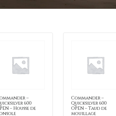
mme, modèle
t en sélectionnant la marque de votre bateau, la gamme ou même di
quer sur l'icone + à droite.
ommander –
Commander –
uicksilver 600
Quicksilver 600
PEN – Housse de
OPEN – Taud de
onsole
mouillage