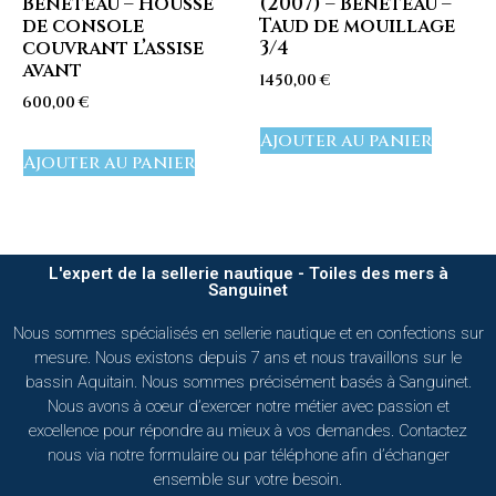
Beneteau – Housse
(2007) – Beneteau –
de console
Taud de mouillage
couvrant l’assise
3/4
avant
1450,00
€
600,00
€
Ajouter au panier
Ajouter au panier
L'expert de la sellerie nautique - Toiles des mers à
Sanguinet
Nous sommes spécialisés en sellerie nautique et en confections sur
mesure. Nous existons depuis 7 ans et nous travaillons sur le
bassin Aquitain. Nous sommes précisément basés à Sanguinet.
Nous avons à coeur d’exercer notre métier avec passion et
excellence pour répondre au mieux à vos demandes. Contactez
nous via notre formulaire ou par téléphone afin d’échanger
ensemble sur votre besoin.