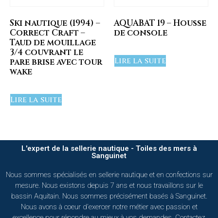
Ski nautique (1994) –
AQUABAT 19 – Housse
Correct Craft –
de console
Taud de mouillage
3/4 couvrant le
Lire la suite
pare brise avec tour
wake
Lire la suite
L'expert de la sellerie nautique - Toiles des mers à
Sanguinet
Nous sommes spécialisés en sellerie nautique et en confections sur
mesure. Nous existons depuis 7 ans et nous travaillons sur le
bassin Aquitain. Nous sommes précisément basés à Sanguinet.
Nous avons à coeur d’exercer notre métier avec passion et
excellence pour répondre au mieux à vos demandes. Contactez