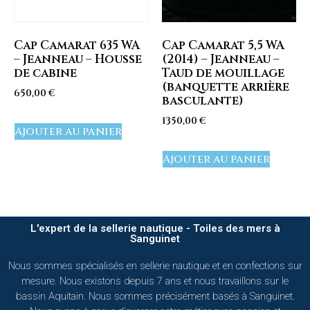
Cap Camarat 635 WA
Cap Camarat 5,5 WA
– Jeanneau – Housse
(2014) – Jeanneau –
de cabine
Taud de mouillage
(banquette arrière
650,00
€
basculante)
1350,00
€
Ajouter au panier
Ajouter au panier
L'expert de la sellerie nautique - Toiles des mers à
Sanguinet
Nous sommes spécialisés en sellerie nautique et en confections sur
mesure. Nous existons depuis 7 ans et nous travaillons sur le
bassin Aquitain. Nous sommes précisément basés à Sanguinet.