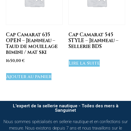
Cap Camarat 635
Cap Camarat 545
OPEN – Jeanneau –
STYLE – Jeanneau –
Taud de mouillage
Sellerie BDS
bimini / mat ski
1650,00
€
Lire la suite
Ajouter au panier
L'expert de la sellerie nautique - Toiles des mers à
Sanguinet
Nous sommes spécialisés en sellerie nautique et en confections sur
mesure. Nous existons depuis 7 ans et nous travaillons sur le