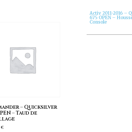
Activ 2011-2016 – Q
675 OPEN – Houss
Console
ander – Quicksilver
PEN – Taud de
llage
0
€