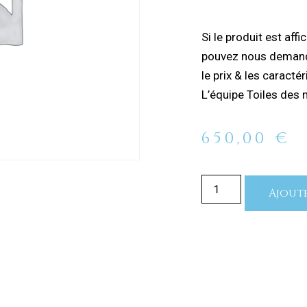
Si le produit est aff
pouvez nous demand
le prix & les caracté
L’équipe Toiles des m
650,00
€
Ajoute