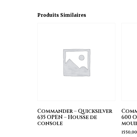
Produits Similaires
Commander – Quicksilver
Comm
635 OPEN – Housse de
600 O
console
moui
1550,0