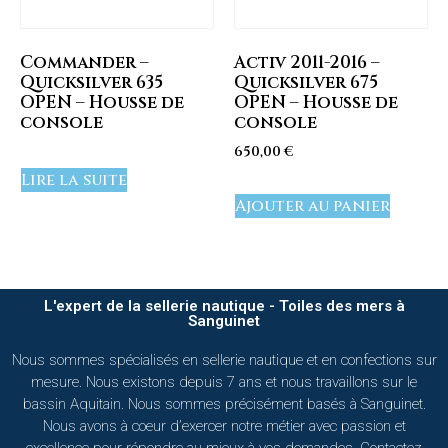
Commander –
Activ 2011-2016 –
Quicksilver 635
Quicksilver 675
OPEN – Housse de
OPEN – Housse de
console
console
650,00
€
Lire la suite
Ajouter au panier
L'expert de la sellerie nautique - Toiles des mers à
Sanguinet
Nous sommes spécialisés en sellerie nautique et en confections sur
mesure. Nous existons depuis 7 ans et nous travaillons sur le
bassin Aquitain. Nous sommes précisément basés à Sanguinet.
Nous avons à coeur d’exercer notre métier avec passion et