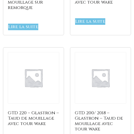
mouillage sur
avec tour wake
Quicksilver
remorque
Beneteau
Lire la suite
Supprimer les filtres
Lire la suite
GTD 220 – Glastron –
GTD 200/ 2018 –
Taud de mouillage
Glastron – Taud de
avec tour wake
mouillage avec
tour wake